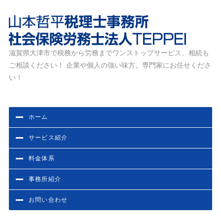
滋賀県大津市で税務から労務までワンストップサービス、相続も
滋賀県大津市の税務・労務相談なら山本哲平税理士事務
ご相談ください！ 企業や個人の強い味方。専門家にお任せくださ
所・社会保険労務士法人TEPPEI
い！
ホーム
サービス紹介
料金体系
事務所紹介
お問い合わせ