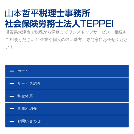
滋賀県大津市で税務から労務までワンストップサービス、相続も
滋賀県大津市の税務・労務相談なら山本哲平税理士事務
ご相談ください！ 企業や個人の強い味方。専門家にお任せくださ
所・社会保険労務士法人TEPPEI
い！
ホーム
サービス紹介
料金体系
事務所紹介
お問い合わせ