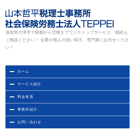
滋賀県大津市で税務から労務までワンストップサービス、相続も
滋賀県大津市の税務・労務相談なら山本哲平税理士事務
ご相談ください！ 企業や個人の強い味方。専門家にお任せくださ
所・社会保険労務士法人TEPPEI
い！
ホーム
サービス紹介
料金体系
事務所紹介
お問い合わせ