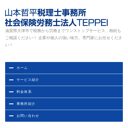
滋賀県大津市で税務から労務までワンストップサービス、相続も
滋賀県大津市の税務・労務相談なら山本哲平税理士事務
ご相談ください！ 企業や個人の強い味方。専門家にお任せくださ
所・社会保険労務士法人TEPPEI
い！
ホーム
サービス紹介
料金体系
事務所紹介
お問い合わせ