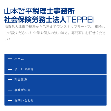
滋賀県大津市で税務から労務までワンストップサービス、相続も
滋賀県大津市の税務・労務相談なら山本哲平税理士事務
ご相談ください！ 企業や個人の強い味方。専門家にお任せくださ
所・社会保険労務士法人TEPPEI
い！
ホーム
サービス紹介
料金体系
事務所紹介
お問い合わせ