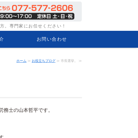
味方。専門家にお任せください！
介
お問い合わせ
ホーム
≫
お役立ちブログ
≫ 市長選挙。 ≫
労務士の山本哲平です。
す。