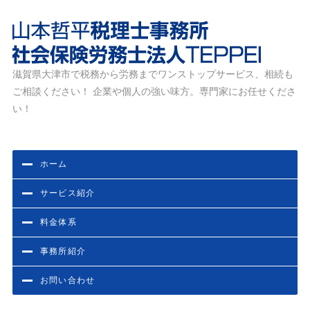
滋賀県大津市で税務から労務までワンストップサービス、相続も
滋賀県大津市の税務・労務相談なら山本哲平税理士事務
ご相談ください！ 企業や個人の強い味方。専門家にお任せくださ
所・社会保険労務士法人TEPPEI
い！
ホーム
サービス紹介
料金体系
事務所紹介
お問い合わせ