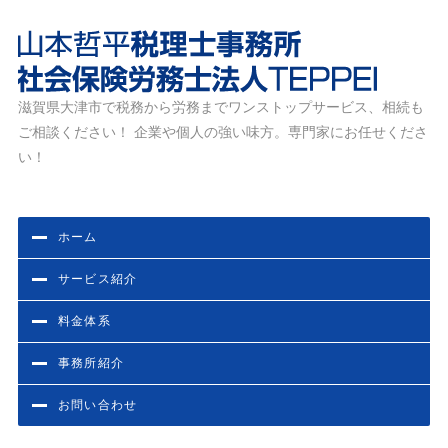
滋賀県大津市で税務から労務までワンストップサービス、相続も
滋賀県大津市の税務・労務相談なら山本哲平税理士事務
ご相談ください！ 企業や個人の強い味方。専門家にお任せくださ
所・社会保険労務士法人TEPPEI
い！
ホーム
サービス紹介
料金体系
事務所紹介
お問い合わせ