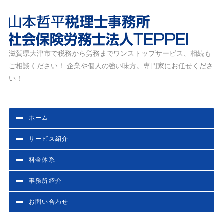
滋賀県大津市で税務から労務までワンストップサービス、相続も
滋賀県大津市の税務・労務相談なら山本哲平税理士事務
ご相談ください！ 企業や個人の強い味方。専門家にお任せくださ
所・社会保険労務士法人TEPPEI
い！
ホーム
サービス紹介
料金体系
事務所紹介
お問い合わせ