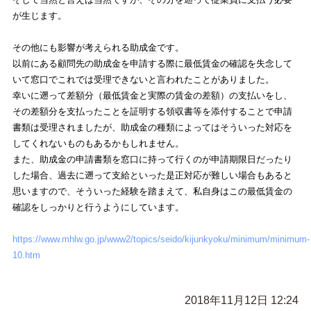
が生じます。
その他にも影響が考えられる
助成金
です。
以前にある顧問先の
助成金
を申請する際に
最低賃金
の確認を失念して
いて窓口でこれでは受理できないと言われたことがありました。
幸いに遡って差額分（
最低賃金
と実際の賃金の差額）の支払いをし、
その差額分を支払ったことを証明する領収書等を添付することで申請
書類は受理されましたが、
助成金
の種類によってはそういった対応を
してくれないものもあるかもしれません。
また、
助成金
の申請書類を窓口に持って行くのが申請期限日だったり
した場合、過去に遡って支給といった是正対応が難しい場合もあると
思いますので、そういった経験を踏まえて、私自身はこの
最低賃金
の
確認をしっかりと行うようにしています。
https://www.mhlw.go.jp/www2/topics/seido/kijunkyoku/minimum/minimum-
10.htm
2018年11月12日 12:24