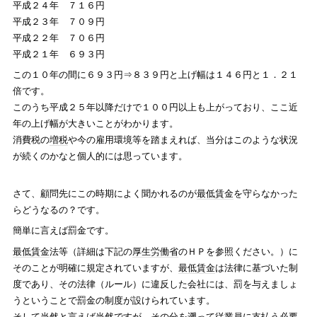
平成２４年 ７１６円
平成２３年 ７０９円
平成２２年 ７０６円
平成２１年 ６９３円
この１０年の間に６９３円⇒８３９円と上げ幅は１４６円と１．２１
倍です。
このうち平成２５年以降だけで１００円以上も上がっており、ここ近
年の上げ幅が大きいことがわかります。
消費税の
増税
や今の雇用環境等を踏まえれば、当分はこのような状況
が続くのかなと個人的には思っています。
さて、顧問先にこの時期によく聞かれるのが
最低賃金
を守らなかった
らどうなるの？です。
簡単に言えば罰金です。
最低賃金
法等（詳細は下記の
厚生労働省
のＨＰを参照ください。）に
そのことが明確に規定されていますが、
最低賃金
は法律に基づいた制
度であり、その法律（ルール）に違反した会社には、罰を与えましょ
うということで罰金の制度が設けられています。
そして当然と言えば当然ですが、その分を遡って従業員に支払う必要