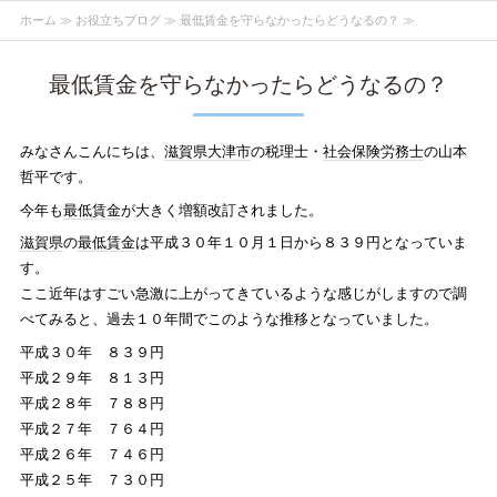
ホーム
≫
お役立ちブログ
≫ 最低賃金を守らなかったらどうなるの？ ≫
最低賃金を守らなかったらどうなるの？
みなさんこんにちは、
滋賀県
大津市
の税理士・
社会保険労務士
の山本
哲平です。
今年も
最低賃金
が大きく増額改訂されました。
滋賀県
の
最低賃金
は平成３０年１０月１日から８３９円となっていま
す。
ここ近年はすごい急激に上がってきているような感じがしますので調
べてみると、過去１０年間でこのような推移となっていました。
平成３０年 ８３９円
平成２９年 ８１３円
平成２８年 ７８８円
平成２７年 ７６４円
平成２６年 ７４６円
平成２５年 ７３０円